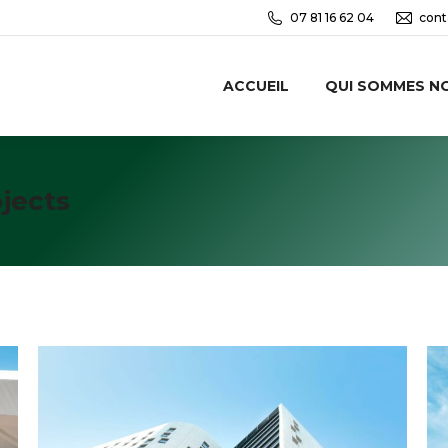
07 81 16 62 04
cont
ACCUEIL
QUI SOMMES N
jects