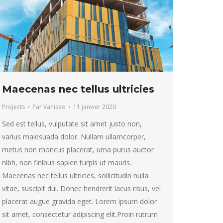
Maecenas nec tellus ultricies
Projects
Par
Vaniseo
11 janvier 2020
Sed est tellus, vulputate sit amet justo non,
varius malesuada dolor. Nullam ullamcorper,
metus non rhoncus placerat, urna purus auctor
nibh, non finibus sapien turpis ut mauris.
Maecenas nec tellus ultricies, sollicitudin nulla
vitae, suscipit dui. Donec hendrerit lacus risus, vel
placerat augue gravida eget. Lorem ipsum dolor
sit amet, consectetur adipiscing elit.Proin rutrum