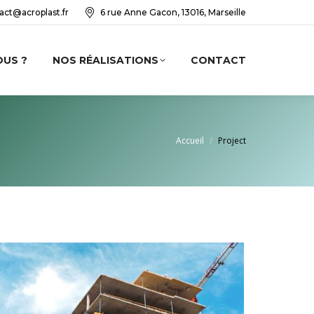
act@acroplast.fr
6 rue Anne Gacon, 13016, Marseille
OUS ?
NOS RÉALISATIONS
CONTACT
Vous êtes ici :
Accueil
Project